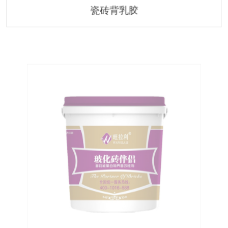
瓷砖背乳胶