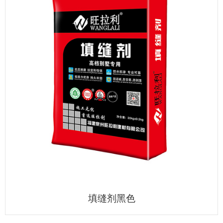
填缝剂黑色