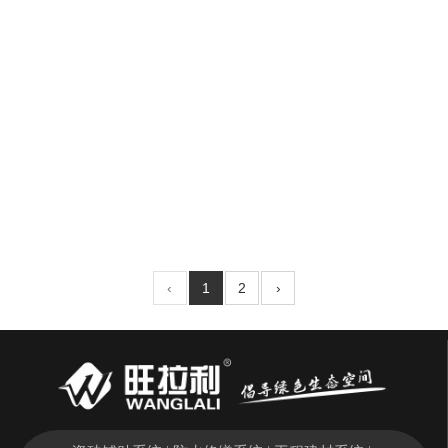
AB干挂结构胶
‹
1
2
›