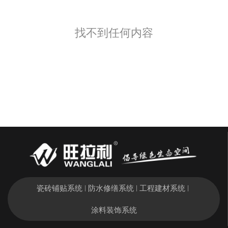
找不到任何内容
瓷砖铺贴系统
防水修缮系统
工程建材系统
|
|
|
涂料装饰系统