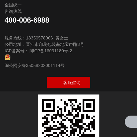
全国统一
咨询热线
400-006-6988
服务热线：18350578966 黄女士
公司地址：晋江市印刷包装基地宝声路3号
ICP备案号：
闽ICP备16031180号-2
闽公网安备35058202001114号
客服咨询