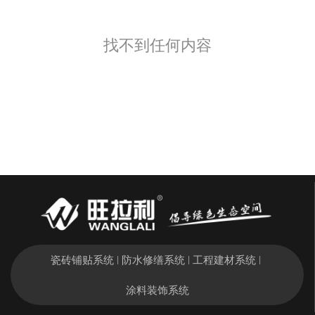
找不到任何内容
瓷砖铺贴系统
防水修缮系统
工程建材系统
|
|
|
涂料装饰系统