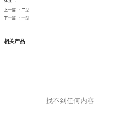
标签 ：
上一篇 ：
二型
下一篇 ：
一型
相关产品
找不到任何内容