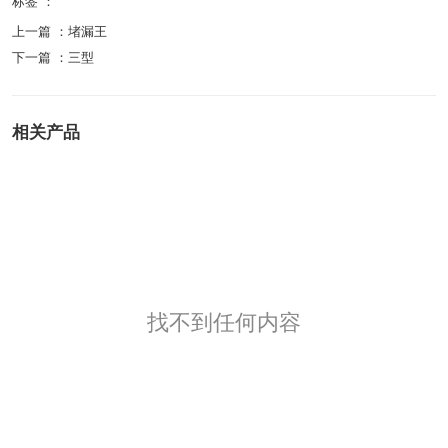
标签 ：
上一篇 ：
堵漏王
下一篇 ：
三型
相关产品
找不到任何内容