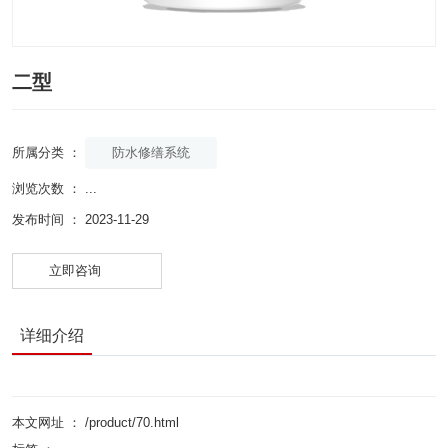
二型
防水修缮系统
所属分类 ：
浏览次数 ：
...
发布时间 ： 2023-11-29
立即咨询
详细介绍
本文网址 ： /product/70.html