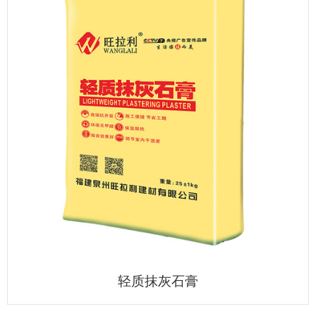
轻质抹灰石膏