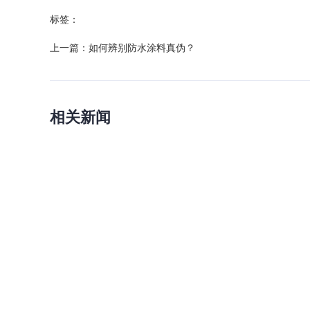
标签：
上一篇：
如何辨别防水涂料真伪？
相关新闻