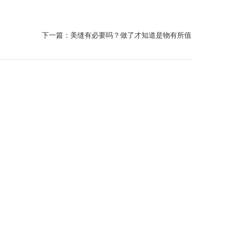
下一篇：
美缝有必要吗？做了才知道是物有所值