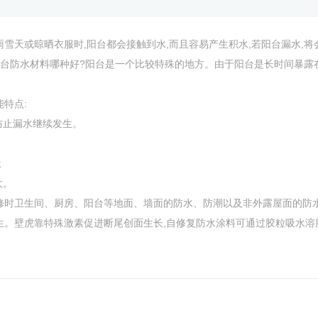
为在雨雪天或晾晒衣服时,阳台都会接触到水,而且容易产生积水,若阳台漏水,将
阳台防水材料哪种好?阳台是一个比较特殊的地方。由于阳台是长时间暴
特点:
止漏水继续发生。
;
。
、厨房、阳台等地面、墙面的防水、防潮以及非外露屋面的防水
。壁虎靠特殊激素促进断尾创面生长,自修复防水涂料可通过胶粒吸水溶胀