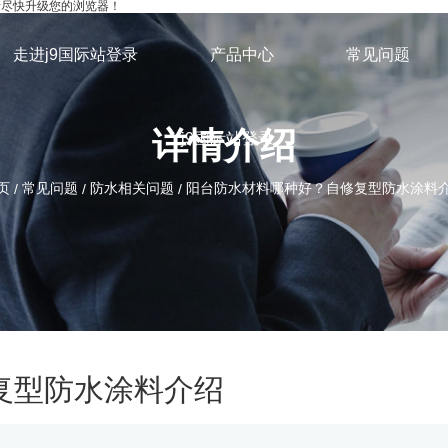
，请尽快升级您的浏览器！
走进j9国际站登录
产品中心
常见问题
详情介绍
j9国际站登录
页
常见问题
防水相关问题
阳台防水材料哪种好？自修复型防水涂料
/
/
/
自修复型防水涂料介绍