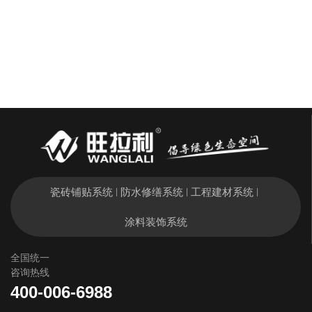
瓷砖铺贴系统
防水修缮系统
工程建材系统
|
|
|
涂料装饰系统
全国统一
咨询热线
400-006-6988