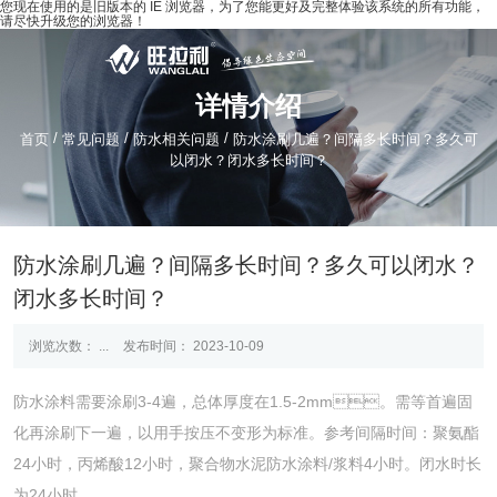
您现在使用的是旧版本的 IE 浏览器，为了您能更好及完整体验该系统的所有功能，
请尽快升级您的浏览器！
详情介绍
/
/
/
首页
常见问题
防水相关问题
防水涂刷几遍？间隔多长时间？多久可
以闭水？闭水多长时间？
防水涂刷几遍？间隔多长时间？多久可以闭水？
闭水多长时间？
浏览次数：
...
发布时间： 2023-10-09
防水涂料需要涂刷3-4遍，总体厚度在1.5-2mm。需等首遍固
化再涂刷下一遍，以用手按压不变形为标准。参考间隔时间：聚氨酯
24小时，丙烯酸12小时，聚合物水泥防水涂料/浆料4小时。闭水时长
为24小时。